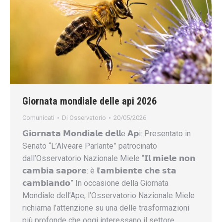
Giornata mondiale delle api 2026
Comunicati
Di
Osservatorio
20/05/2026
𝗚𝗶𝗼𝗿𝗻𝗮𝘁𝗮 𝗠𝗼𝗻𝗱𝗶𝗮𝗹𝗲 𝗱𝗲𝗹𝗹e 𝗔𝗽i: Presentato in
Senato “L’Alveare Parlante” patrocinato
dall’Osservatorio Nazionale Miele “𝗜𝗹 𝗺𝗶𝗲𝗹𝗲 𝗻𝗼𝗻
𝗰𝗮𝗺𝗯𝗶𝗮 𝘀𝗮𝗽𝗼𝗿𝗲: è 𝗹’𝗮𝗺𝗯𝗶𝗲𝗻𝘁𝗲 𝗰𝗵𝗲 𝘀𝘁𝗮
𝗰𝗮𝗺𝗯𝗶𝗮𝗻𝗱𝗼” In occasione della Giornata
Mondiale dell’Ape, l’Osservatorio Nazionale Miele
richiama l’attenzione su una delle trasformazioni
più profonde che oggi interessano il settore