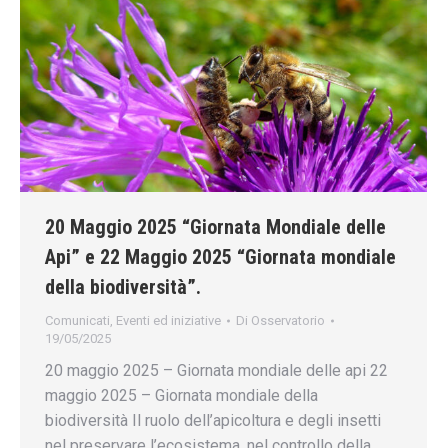
20 Maggio 2025 “Giornata Mondiale delle
Api” e 22 Maggio 2025 “Giornata mondiale
della biodiversità”.
Comunicati
,
Eventi ed iniziative
Di
Osservatorio
19/05/2025
20 maggio 2025 – Giornata mondiale delle api 22
maggio 2025 – Giornata mondiale della
biodiversità Il ruolo dell’apicoltura e degli insetti
nel preservare l’ecosistema, nel controllo della