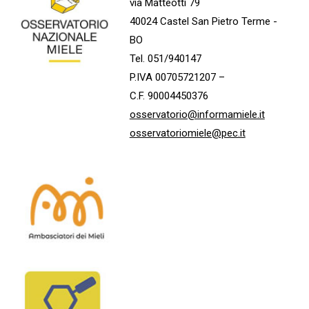
via Matteotti 79
40024 Castel San Pietro Terme -
BO
Tel. 051/940147
P.IVA 00705721207 –
C.F. 90004450376
osservatorio@informamiele.it
osservatoriomiele@pec.it