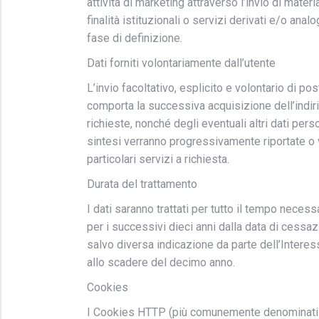
attività di marketing attraverso l’invio di mater
finalità istituzionali o servizi derivati e/o ana
fase di definizione.
Dati forniti volontariamente dall’utente
L’invio facoltativo, esplicito e volontario di pos
comporta la successiva acquisizione dell’indir
richieste, nonché degli eventuali altri dati pers
sintesi verranno progressivamente riportate o 
particolari servizi a richiesta.
Durata del trattamento
I dati saranno trattati per tutto il tempo neces
per i successivi dieci anni dalla data di cessaz
salvo diversa indicazione da parte dell’Interess
allo scadere del decimo anno.
Cookies
I Cookies HTTP (più comunemente denominati 