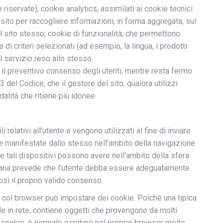
riservate); cookie analytics, assimilati ai cookie tecnici
 sito per raccogliere informazioni, in forma aggregata, sul
l sito stesso; cookie di funzionalità, che permettono
 di criteri selezionati (ad esempio, la lingua, i prodotti
il servizio reso allo stesso.
to il preventivo consenso degli utenti, mentre resta fermo
13 del Codice, che il gestore del sito, qualora utilizzi
dalità che ritiene più idonee.
i relativi all’utente e vengono utilizzati al fine di inviare
ze manifestate dallo stesso nell’ambito della navigazione
che tali dispositivi possono avere nell’ambito della sfera
taliana prevede che l’utente debba essere adeguatamente
sì il proprio valido consenso.
 col browser può impostare dei cookie. Poiché una tipica
le in rete, contiene oggetti che provengono da molti
 cookie, è normale ospitare nel proprio browser molte