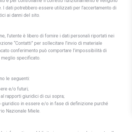
ito e per controllarne il corretto funzionamento e vengono
I dati potrebbero essere utilizzati per l’accertamento di
ici ai danni del sito.
, l’utente è libero di fornire i dati personali riportati nei
zione “Contatti” per sollecitare l’invio di materiale
ancato conferimento può comportare l’impossibilità di
 meglio specificato.
ono le seguenti:
ere e/o futuri;
 rapporti giuridici di cui sopra;
 giuridico in essere e/o in fase di definizione purché
rio Nazionale Miele.