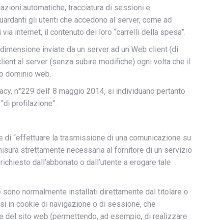
azioni automatiche, tracciatura di sessioni e
ardanti gli utenti che accedono al server, come ad
via internet, il contenuto dei loro “carrelli della spesa”.
a dimensione inviate da un server ad un Web client (di
client al server (senza subire modifiche) ogni volta che il
so dominio web.
vacy, n°229 dell’ 8 maggio 2014, si individuano pertanto
“di profilazione”.
fine di “effettuare la trasmissione di una comunicazione su
misura strettamente necessaria al fornitore di un servizio
richiesto dall’abbonato o dall’utente a erogare tale
e sono normalmente installati direttamente dal titolare o
i in cookie di navigazione o di sessione, che
e del sito web (permettendo, ad esempio, di realizzare