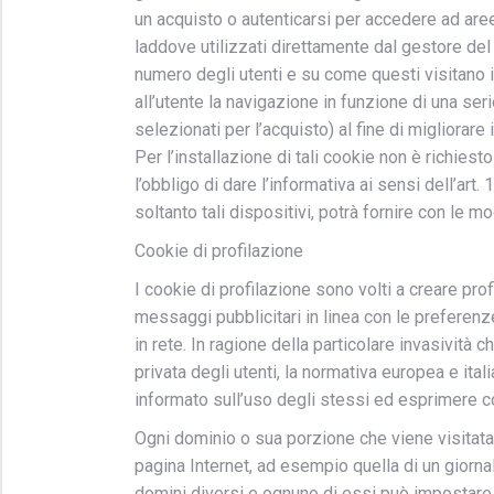
un acquisto o autenticarsi per accedere ad aree 
laddove utilizzati direttamente dal gestore del
numero degli utenti e su come questi visitano i
all’utente la navigazione in funzione di una serie
selezionati per l’acquisto) al fine di migliorare 
Per l’installazione di tali cookie non è richies
l’obbligo di dare l’informativa ai sensi dell’art. 
soltanto tali dispositivi, potrà fornire con le mo
Cookie di profilazione
I cookie di profilazione sono volti a creare profil
messaggi pubblicitari in linea con le preferen
in rete. In ragione della particolare invasività 
privata degli utenti, la normativa europea e i
informato sull’uso degli stessi ed esprimere co
Ogni dominio o sua porzione che viene visitata
pagina Internet, ad esempio quella di un giorna
domini diversi e ognuno di essi può impostare