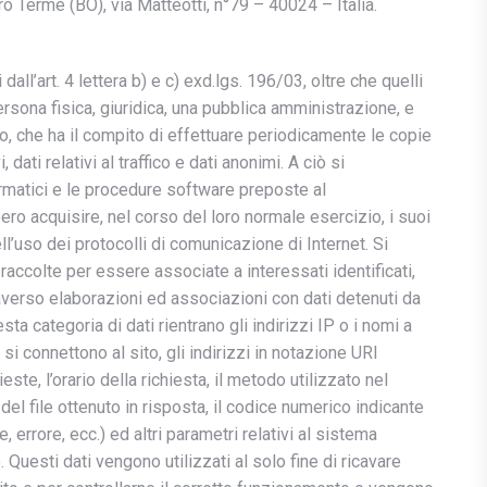
o Terme (BO), via Matteotti, n°79 – 40024 – Italia.
dall’art. 4 lettera b) e c) exd.lgs. 196/03, oltre che quelli
ersona fisica, giuridica, una pubblica amministrazione, e
o, che ha il compito di effettuare periodicamente le copie
 dati relativi al traffico e dati anonimi. A ciò si
ormatici e le procedure software preposte al
o acquisire, nel corso del loro normale esercizio, i suoi
ll’uso dei protocolli di comunicazione di Internet. Si
raccolte per essere associate a interessati identificati,
averso elaborazioni ed associazioni con dati detenuti da
esta categoria di dati rientrano gli indirizzi IP o i nomi a
si connettono al sito, gli indirizzi in notazione URI
ste, l’orario della richiesta, il metodo utilizzato nel
del file ottenuto in risposta, il codice numerico indicante
, errore, ecc.) ed altri parametri relativi al sistema
 Questi dati vengono utilizzati al solo fine di ricavare