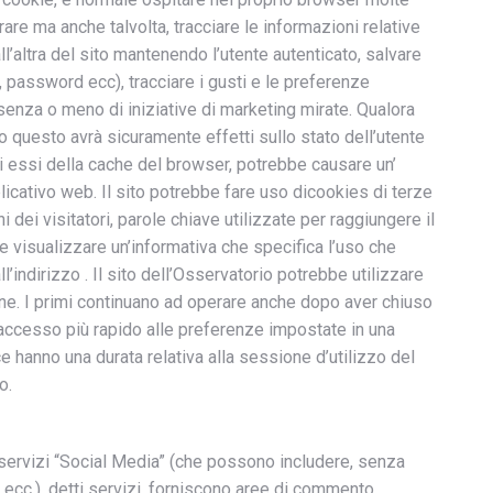
rare ma anche talvolta, tracciare le informazioni relative
l’altra del sito mantenendo l’utente autenticato, salvare
 password ecc), tracciare i gusti e le preferenze
senza o meno di iniziative di marketing mirate. Qualora
zo questo avrà sicuramente effetti sullo stato dell’utente
i essi della cache del browser, potrebbe causare un’
plicativo web. Il sito potrebbe fare uso dicookies di terze
 dei visitatori, parole chiave utilizzate per raggiungere il
ile visualizzare un’informativa che specifica l’uso che
indirizzo . Il sito dell’Osservatorio potrebbe utilizzare
ne. I primi continuano ad operare anche dopo aver chiuso
n accesso più rapido alle preferenze impostate in una
 hanno una durata relativa alla sessione d’utilizzo del
o.
i servizi “Social Media” (che possono includere, senza
 ecc.), detti servizi, forniscono aree di commento,