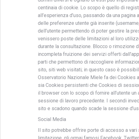
centinaia di cookie. Lo scopo è quello di regist
all’esperienza d’uso, passando da una pagina al
delle preferenze utente già inserite (username,
dell’utente permettendo di poter gestire la pre
venissero poste delle limitazioni al loro utiliz
durante la consultazione. Blocco o rimozione d
incompleta fruizione dei servizi offerti dall’ap
parti che permettono di raccogliere informazioni
sito, siti web visitati; in questo caso è possib
Osservatorio Nazionale Miele fa dei Cookies all’
sia Cookies persistenti che Cookies di sessio
il browser con lo scopo di fornire all’utente u
sessione di lavoro precedente. I secondi invece
sito e scadono quando scade la sessione d’us
Social Media
Il sito potrebbe offrire porte di accesso a var
limitazione, gli ormai famosi Facebook, Twitter