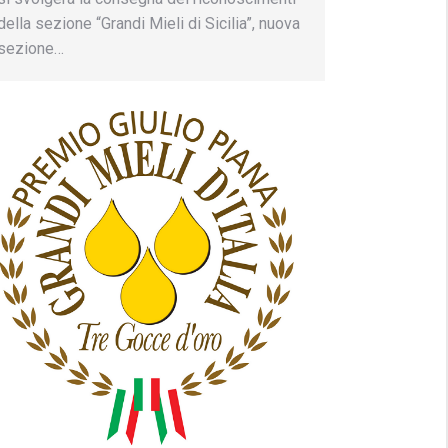
della sezione “Grandi Mieli di Sicilia”, nuova
sezione…