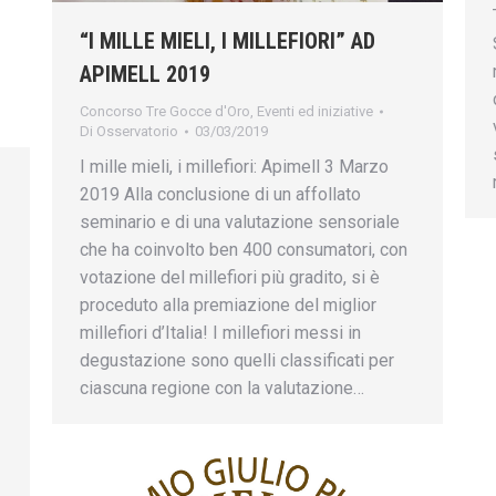
“I MILLE MIELI, I MILLEFIORI” AD
APIMELL 2019
Concorso Tre Gocce d'Oro
,
Eventi ed iniziative
Di
Osservatorio
03/03/2019
I mille mieli, i millefiori: Apimell 3 Marzo
2019 Alla conclusione di un affollato
seminario e di una valutazione sensoriale
che ha coinvolto ben 400 consumatori, con
votazione del millefiori più gradito, si è
proceduto alla premiazione del miglior
millefiori d’Italia! I millefiori messi in
degustazione sono quelli classificati per
ciascuna regione con la valutazione…