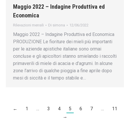
Maggio 2022 – Indagine Produttiva ed
Economica
Rilevazioni mensili
Di
simona
12/06/2022
Maggio 2022 – Indagine Produttiva ed Economica
PRODUZIONE Le fioriture dei mieli più importanti
per le aziende apistiche italiane sono ormai
concluse e gli apicoltori stanno smielando i raccolti
primaverili di miele di acacia e d’agrumi. In alcune
zone l’arrivo di qualche pioggia a fine aprile dopo
mesi di siccità e il tempo stabile e…
←
1
…
3
4
5
6
7
…
11
→