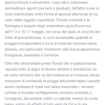
quelli profondi e alimentare i corpi idrici sotterranei
servirebbero apporti più lenti e graduali), dall’altro esse si
sono manifestate sotto forma di episodi alluvionali di cui
sono state oggetto soprattutto l’Emilia orientale e la
Romagna a seguito degli straordinari episodi piovosi
dell’1-3 e 16-17 maggio, nel corso dei quali, in circa 60 ore
totali di precipitazione, si sono accumulate quantità di
pioggia corrispondenti a circa la metà del normale valore
annuale, con particolare riferimento alla fascia appenninica
bolognese, ravennate e forlivese.
Oltre alle straordinarie piene fluviali che in pianura hanno
causato rotte di argini di diversi torrenti e inondazioni su
un vasto territorio che va dal modenese al riminese senza
soluzione di continuità, le piogge alluvionali hanno causato
anche centinaia di frane che hanno martoriato i versanti
collinari e montani nell’Appennino emiliano orientale e
romagnolo, devastando edifici e viabilità, mentre le coste
hanno subito gli effetti di forti venti da Est e di una