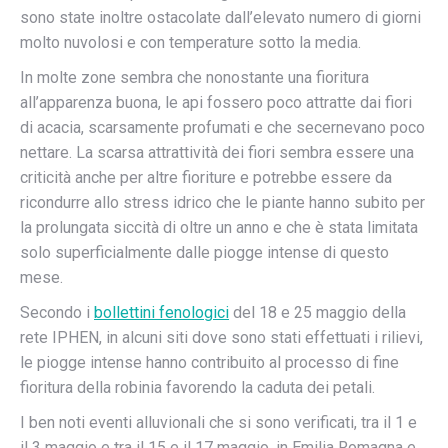
sono state inoltre ostacolate dall’elevato numero di giorni
molto nuvolosi e con temperature sotto la media.
In molte zone sembra che nonostante una fioritura
all’apparenza buona, le api fossero poco attratte dai fiori
di acacia, scarsamente profumati e che secernevano poco
nettare. La scarsa attrattività dei fiori sembra essere una
criticità anche per altre fioriture e potrebbe essere da
ricondurre allo stress idrico che le piante hanno subito per
la prolungata siccità di oltre un anno e che è stata limitata
solo superficialmente dalle piogge intense di questo
mese.
Secondo i
bollettini fenologici
del 18 e 25 maggio della
rete IPHEN, in alcuni siti dove sono stati effettuati i rilievi,
le piogge intense hanno contribuito al processo di fine
fioritura della robinia favorendo la caduta dei petali.
I ben noti eventi alluvionali che si sono verificati, tra il 1 e
il 3 maggio e tra il 15 e il 17 maggio, in Emilia Romagna e