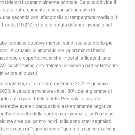
nsiderarsi sostanzialmente normale. Se si suddivide il
è stata estremamente mite con un’anomalia di
, una seconda con un’anomalia di temperatura media più
fredda (+0,2°C), che si è potuta definire invernale nel
ie termiche positive mensili sono risultate molto più
ssimi. A causare le anomalie nei valori minimi hanno
uvoloso o coperto, ma anche i ripetuti afflussi di aria
d Africa che hanno determinato un numero particolarmente
nferiore allo zero).
In sostanza, nel bimestre dicembre 2022 – gennaio
2023, è venuto a mancare circa l’80% delle giornate di
gelo sulla quasi totalità della Penisola, e questo
potrebbe avere ripercussioni estremamente negative
sull’andamento della dormienza invernale, tant’è che in
alcune aree del centro-nord Italia sono stati segnalati
diversi casi di “rigonfiamento” gemme a carico di alcuni