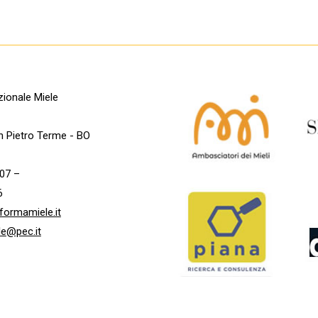
ionale Miele
n Pietro Terme - BO
07 –
6
formamiele.it
le@pec.it