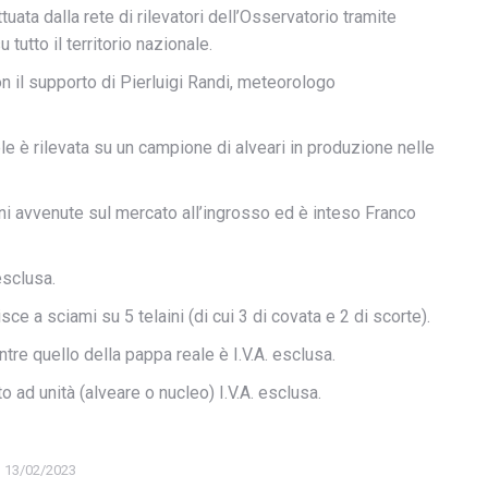
ata dalla rete di rilevatori dell’Osservatorio tramite
 tutto il territorio nazionale.
 il supporto di Pierluigi Randi, meteorologo
le è rilevata su un campione di alveari in produzione nelle
ioni avvenute sul mercato all’ingrosso ed è inteso Franco
esclusa.
isce a sciami su 5 telaini (di cui 3 di covata e 2 di scorte).
entre quello della pappa reale è I.V.A. esclusa.
to ad unità (alveare o nucleo) I.V.A. esclusa.
13/02/2023