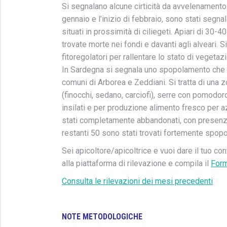
Si segnalano alcune cirticità da avvelenamento. 
gennaio e l’inizio di febbraio, sono stati segna
situati in prossimità di ciliegeti. Apiari di 30
trovate morte nei fondi e davanti agli alveari. S
fitoregolatori per rallentare lo stato di vegetazio
In Sardegna si segnala uno spopolamento che ri
comuni di Arborea e Zeddiani. Si tratta di una 
(finocchi, sedano, carciofi), serre con pomodo
insilati e per produzione alimento fresco per a
stati completamente abbandonati, con presenza 
restanti 50 sono stati trovati fortemente spop
Sei apicoltore/apicoltrice e vuoi dare il tuo con
alla piattaforma di rilevazione e compila il
Form
Consulta le rilevazioni dei mesi precedenti
NOTE METODOLOGICHE