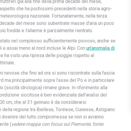
fruttiferi già alla fine della prima decade del mese,
aspetto che ha pochissimi precedenti nella storia agro-
meteorologica nazionale. Fortunatamente, nella terza
decade del mese sono subentrate masse d’aria un poco
più fredde e l’allarme è parzialmente rientrato.
è stato nel complesso sufficientemente piovoso, anche se
 e assai meno al nord incluse le Alpi. Con
un’anomalia di
e ha visto una ripresa delle pioggie rispetto al
ottimale.
i nevose che fino ad ora si sono riscontrate sulla fascia
rd ma principalmente sopra l’asse del Po e in particolare
o (siccità idrologica) rimane grave. I
n riferimento alla
ondizione siccitosa è ben evidenziata dall’analisi del
00 cm, che al 31 gennaio è da considerarsi
della regione tra Biellese, Torinese, Cuneese, Astigiano
di divenire del tutto compromessa
se non si avranno
erile
(
vedere
mappa con focus sul Piemonte, fonte