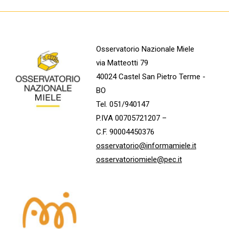
Osservatorio Nazionale Miele
via Matteotti 79
40024 Castel San Pietro Terme -
BO
Tel. 051/940147
P.IVA 00705721207 –
C.F. 90004450376
osservatorio@informamiele.it
osservatoriomiele@pec.it