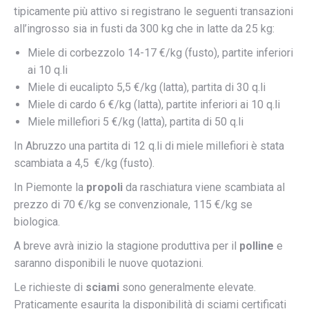
tipicamente più attivo si registrano le seguenti transazioni
all’ingrosso sia in fusti da 300 kg che in latte da 25 kg:
Miele di corbezzolo 14-17 €/kg (fusto), partite inferiori
ai 10 q.li
Miele di eucalipto 5,5 €/kg (latta), partita di 30 q.li
Miele di cardo 6 €/kg (latta), partite inferiori ai 10 q.li
Miele millefiori 5 €/kg (latta), partita di 50 q.li
In Abruzzo una partita di 12 q.li di miele millefiori è stata
scambiata a 4,5 €/kg (fusto).
In Piemonte la
propoli
da raschiatura viene scambiata al
prezzo di 70
€/kg se convenzionale, 115 €/kg se
biologica.
A breve avrà inizio la stagione produttiva per il
polline
e
saranno disponibili le nuove quotazioni.
Le richieste di
sciami
sono generalmente elevate.
Praticamente esaurita la disponibilità di sciami certificati