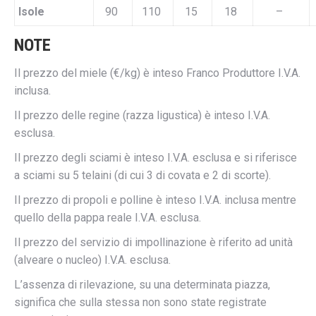
Isole
90
110
15
18
–
NOTE
Il prezzo del miele (€/kg) è inteso Franco Produttore I.V.A.
inclusa.
Il prezzo delle regine (razza ligustica) è inteso I.V.A.
esclusa.
Il prezzo degli sciami è inteso I.V.A. esclusa e si riferisce
a sciami su 5 telaini (di cui 3 di covata e 2 di scorte).
Il prezzo di propoli e polline è inteso I.V.A. inclusa mentre
quello della pappa reale I.V.A. esclusa.
Il prezzo del servizio di impollinazione è riferito ad unità
(alveare o nucleo) I.V.A. esclusa.
L’assenza di rilevazione, su una determinata piazza,
significa che sulla stessa non sono state registrate