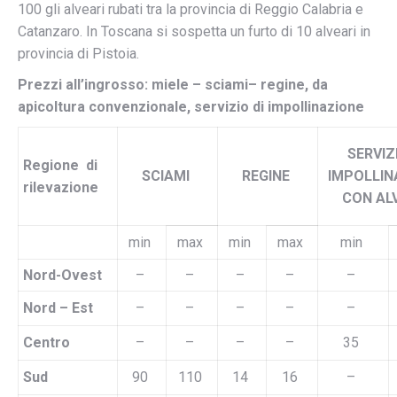
100 gli alveari rubati tra la provincia di Reggio Calabria e
Catanzaro. In Toscana si sospetta un furto di 10 alveari in
provincia di Pistoia.
Prezzi all’ingrosso: miele – sciami– regine, da
apicoltura convenzionale, servizio di impollinazione
SERVIZ
Regione di
SCIAMI
REGINE
IMPOLLIN
rilevazione
CON AL
min
max
min
max
min
Nord-Ovest
–
–
–
–
–
Nord – Est
–
–
–
–
–
Centro
–
–
–
–
35
Sud
90
110
14
16
–