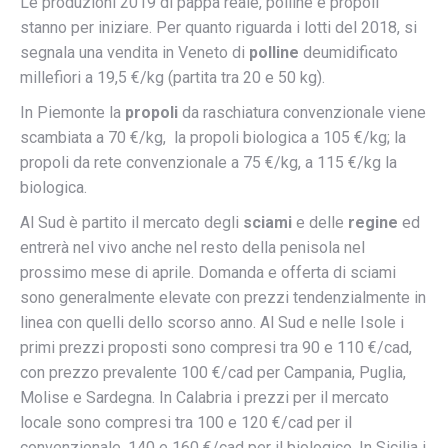
Le produzioni 2019 di pappa reale, polline e propoli
stanno per iniziare. Per quanto riguarda i lotti del 2018, si
segnala una vendita in Veneto di
polline
deumidificato
millefiori a 19,5 €/kg (partita tra 20 e 50 kg).
In Piemonte la
propoli
da raschiatura convenzionale viene
scambiata a 70 €/kg, la propoli biologica a 105 €/kg; la
propoli da rete convenzionale a 75 €/kg, a 115 €/kg la
biologica.
Al Sud è partito il mercato degli
sciami
e delle
regine
ed
entrerà nel vivo anche nel resto della penisola nel
prossimo mese di aprile. Domanda e offerta di sciami
sono generalmente elevate con prezzi tendenzialmente in
linea con quelli dello scorso anno.
Al Sud e nelle Isole i
primi prezzi proposti sono compresi tra 90 e 110 €/cad,
con prezzo prevalente 100 €/cad per Campania, Puglia,
Molise e Sardegna. In Calabria i prezzi per il mercato
locale sono compresi tra 100 e 120 €/cad per il
convenzionale, 140 e 160 €/cad per il biologico. In Sicilia i