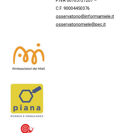
P.IVA 00705721207 –
C.F. 90004450376
osservatorio@informamiele.it
osservatoriomiele@pec.it