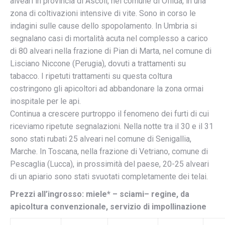
alveari in provincia di Ascoli, nel comune di Offida, in una
zona di coltivazioni intensive di vite. Sono in corso le
indagini sulle cause dello spopolamento. In Umbria si
segnalano casi di mortalità acuta nel complesso a carico
di 80 alveari nella frazione di Pian di Marta, nel comune di
Lisciano Niccone (Perugia), dovuti a trattamenti su
tabacco. I ripetuti trattamenti su questa coltura
costringono gli apicoltori ad abbandonare la zona ormai
inospitale per le api.
Continua a crescere purtroppo il fenomeno dei furti di cui
riceviamo ripetute segnalazioni. Nella notte tra il 30 e il 31
sono stati rubati 25 alveari nel comune di Senigallia,
Marche. In Toscana, nella frazione di Vetriano, comune di
Pescaglia (Lucca), in prossimità del paese, 20-25 alveari
di un apiario sono stati svuotati completamente dei telai.
Prezzi all’ingrosso: miele* – sciami– regine, da
apicoltura convenzionale, servizio di impollinazione