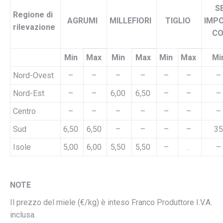
SE
Regione di
AGRUMI
MILLEFIORI
TIGLIO
IMPO
rilevazione
CO
Min
Max
Min
Max
Min
Max
Mi
Nord-Ovest
–
–
–
–
–
–
–
Nord-Est
–
–
6,00
6,50
–
–
–
Centro
–
–
–
–
–
–
–
Sud
6,50
6,50
–
–
–
–
35
Isole
5,00
6,00
5,50
5,50
–
.
–
NOTE
Il prezzo del miele (€/kg) è inteso Franco Produttore I.V.A.
inclusa.