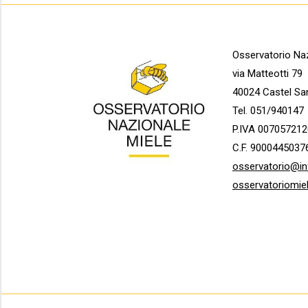
Osservatorio Naz
via Matteotti 79
40024 Castel Sa
Tel. 051/940147
P.IVA 007057212
C.F. 9000445037
osservatorio@in
osservatoriomie