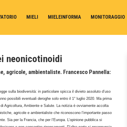
VATORIO
MIELI
MIELEINFORMA
MONITORAGGIO
ei neonicotinoidi
e, agricole, ambientaliste. Francesco Pannella:
ge sulla biodiversità: in particolare spicca il divieto assoluto d’uso
nno possibili eventuali deroghe solo entro il 1° luglio 2020. Ma prima
di Agricoltura, Ambiente e Salute. La notizia è ovviamente accolta
istiche, agricole e ambientaliste che riconoscono l’importante passo
ente. Sia per la Francia, che per l’Europa. L’opinione pubblica si
ecisone e non consentire ripensamenti. D’altra parte si preannuncia