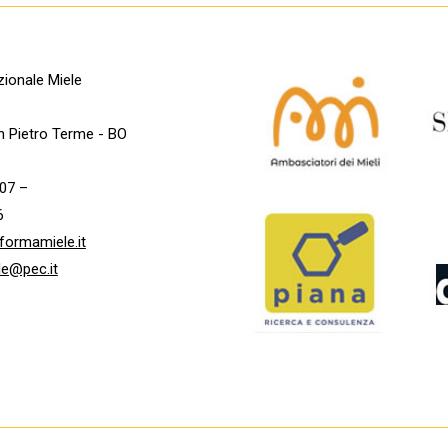
ionale Miele
n Pietro Terme - BO
07 –
6
formamiele.it
le@pec.it