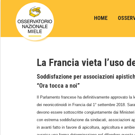
HOME
OSSER
La Francia vieta l’uso d
Soddisfazione per associazioni apistich
“Ora tocca a noi”
Il Parlamento francese ha definitivamente approvato la leg
dei neonicotinoidi in Francia dal 1° settembre 2018.
Sara
devono essere sottoscritte congiuntamente dai Ministeri 
con estrema soddisfazione da sindacati, associazioni ap
in avanti fatto in favore di apicoltura, agricoltura e ambi
auspica una ferma determinazione nel difendere questa d