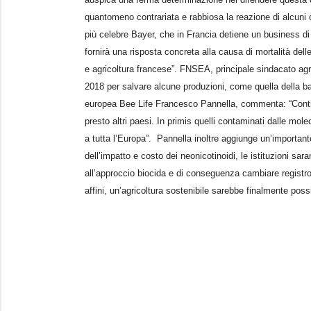
quantomeno contrariata e rabbiosa la reazione di alcuni 
più celebre Bayer, che in Francia detiene un business di 
fornirà una risposta concreta alla causa di mortalità dell
e agricoltura francese”. FNSEA, principale sindacato agr
2018 per salvare alcune produzioni, come quella della ba
europea Bee Life Francesco Pannella, commenta: “Contia
presto altri paesi. In primis quelli contaminati dalle mol
a tutta l’Europa”. Pannella inoltre aggiunge un’importan
dell’impatto e costo dei neonicotinoidi, le istituzioni sar
all’approccio biocida e di conseguenza cambiare registro.
affini, un’agricoltura sostenibile sarebbe finalmente possi