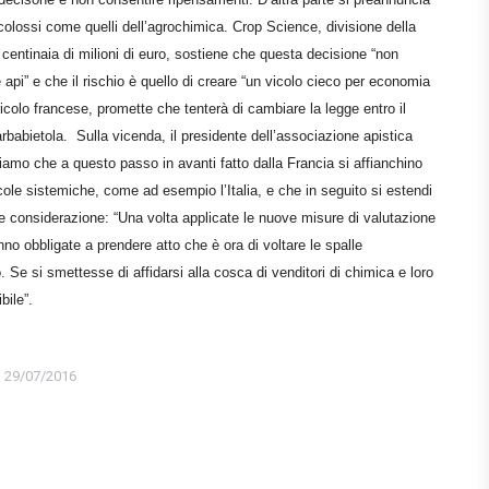
colossi come quelli dell’agrochimica. Crop Science, divisione della
centinaia di milioni di euro, sostiene che questa decisione “non
e api” e che il rischio è quello di creare “un vicolo cieco per economia
icolo francese, promette che tenterà di cambiare la legge entro il
rbabietola. Sulla vicenda, il presidente dell’associazione apistica
mo che a questo passo in avanti fatto dalla Francia si affianchino
ecole sistemiche, come ad esempio l’Italia, e che in seguito si estendi
te considerazione: “Una volta applicate le nuove misure di valutazione
anno obbligate a prendere atto che è ora di voltare le spalle
 Se si smettesse di affidarsi alla cosca di venditori di chimica e loro
bile”.
29/07/2016