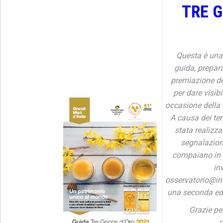
TRE 
Questa è una 
guida, prepar
premiazione de
per dare visibi
occasione della
A causa dei tem
stata realizza
segnalazioni
compaiano in q
in
osservatorio@inf
una seconda edi
Grazie per
c