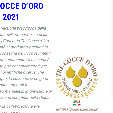
GOCCE D’ORO
2021
versione provvisoria della
ata nell’immediatezza della
l Concorso Tre Gocce d’Oro
lità ai produttori premiati in
 consegna dei riconoscimenti.
pi molto ristretti nei quali è
ta può contenere errori; per
 di rettifiche o refusi che
uesta edizione, si prega di
viare una mail a
ormamiele.it, in previsione di
zione completa della Guida.
 la collaborazione e la
omprensione.