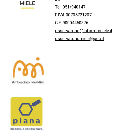
Tel. 051/940147
P.IVA 00705721207 –
C.F. 90004450376
osservatorio@informamiele.it
osservatoriomiele@pec.it