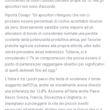
considerato un buon risultato perdere un’ape su 10. Ma gli
apicoltori non sono d’accordo
Riporta Conapi: “Gli apicoltori ritengono che non ci
possano essere percentuali di rischio accettabili diverse
da zero; diversamente sarebbe come imporre ad un
allevatore di bovini di considerare normale una perdita
costante della potenzialità produttiva annua, per favorire
pratiche agricole estranee alla propria attività, oltre tutto
senza prevedere alcun indennizzo. Tuttavia, si è
considerato il 7% un compromesso che possa essere il
punto di partenza per raggiungere obiettivi più significativi
di quelli delineati fino ad oggi.”
L’Italia è tra i pochi paesi che tenta di sostenere il limite
suggerito dall’Efsa, anche se inizialmente aveva chiesto
una tolleranza del 12,8%. Assieme all’Italia anche Paesi
Bassi, Svezia, Francia, Slovacchia e Ungheria, si
impegnano a proteggere la vita dei piccoli insetti
necessari all’ambiente. Bollino nero per la Grecia che si è