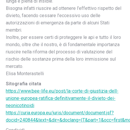
lunga e piena di insidie.
Bisogna infatti riuscire ad ottenere l’effettivo rispetto del
divieto, facendo cessare l’eccessivo uso delle
autorizzazioni di emergenza da parte di alcuni Stati
membri.
Inoltre, per essere certi di proteggere le api e tutto il loro
mondo, oltre che il nostro, è di fondamentale importanza
riuscire nella riforma del processo di valutazione del
rischio delle sostanze prima della loro immissione sul
mercato.
Elisa Monterastelli
Sitografia citata
https://www.bee-life.eu/post/la-corte-di-giustizia-dell-
unione-europea-ratifica-definitivamente-il-divieto-dei-
neonicotinoidi
https://curia.europa.eu/juris/document/document.jsf?
docid=240844&text=&dir=&doclang=IT&part=1&occ=first