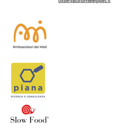
osservatoriomiele@pec.it